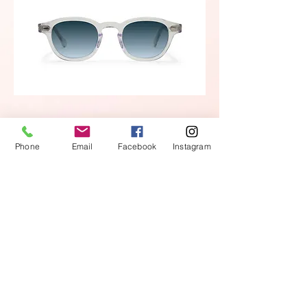
www.pawaeyewear.com
Phone
Email
Facebook
Instagram